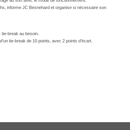
rage au sort avec le mode de fonctionnement.
tchs, informe JC Besnehard et organise si nécessaire son
tie-break au besoin.
’un tie-break de 10 points, avec 2 points d’écart.