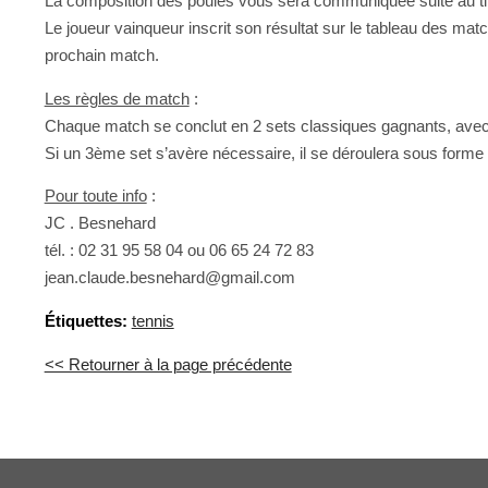
La composition des poules vous sera communiquée suite au ti
Le joueur vainqueur inscrit son résultat sur le tableau des ma
prochain match.
Les règles de match
:
Chaque match se conclut en 2 sets classiques gagnants, avec 
Si un 3ème set s’avère nécessaire, il se déroulera sous forme d
Pour toute info
:
JC . Besnehard
tél. : 02 31 95 58 04 ou 06 65 24 72 83
jean.claude.besnehard@gmail.com
Étiquettes:
tennis
<< Retourner à la page précédente