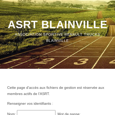
ASRT BLAINVILLE
ASSOCIATION SPORTIVE RENAULT TRUCKS
BLAINVILLE
Cette page d'accès aux fichiers de gestion est réservée aux
membres actifs de l'ASRT.
Renseigner vos identifiants :
Nom:
Mot de passe: