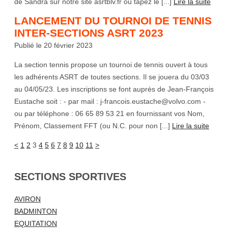
de Sandra sur notre site asrtblv.fr ou tapez le [...]
Lire la suite
LANCEMENT DU TOURNOI DE TENNIS
INTER-SECTIONS ASRT 2023
Publié le 20 février 2023
La section tennis propose un tournoi de tennis ouvert à tous
les adhérents ASRT de toutes sections. Il se jouera du 03/03
au 04/05/23. Les inscriptions se font auprès de Jean-François
Eustache soit : - par mail : j-francois.eustache@volvo.com -
ou par téléphone : 06 65 89 53 21 en fournissant vos Nom,
Prénom, Classement FFT (ou N.C. pour non [...]
Lire la suite
<
1
2
3
4
5
6
7
8
9
10
11
>
SECTIONS SPORTIVES
AVIRON
BADMINTON
EQUITATION